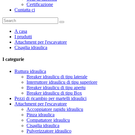
Certificazione
Cuntatta ci
A casa
I prudutti
Attachment per l'escavatore
Cisaglia idraulica
I categurie
Ruttura idraulica
Breaker idraulicu di tipu laterale
Interruttore idraulicu di tipu superiore
Breaker idraulicu di tipu apertu
Breaker idraulicu di tipu Box
Pezzi di ricambio per martelli idraulici
Attachment per l'escavatore
Accoppiatore rapidu idraulicu
Pinza idraulica
Compattatore idraulicu
Cisaglia idraulica
Pulverizzatore idraulico