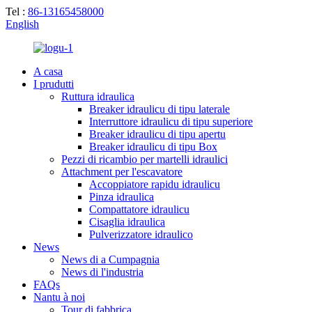
Tel :
86-13165458000
English
A casa
I prudutti
Ruttura idraulica
Breaker idraulicu di tipu laterale
Interruttore idraulicu di tipu superiore
Breaker idraulicu di tipu apertu
Breaker idraulicu di tipu Box
Pezzi di ricambio per martelli idraulici
Attachment per l'escavatore
Accoppiatore rapidu idraulicu
Pinza idraulica
Compattatore idraulicu
Cisaglia idraulica
Pulverizzatore idraulico
News
News di a Cumpagnia
News di l'industria
FAQs
Nantu à noi
Tour di fabbrica