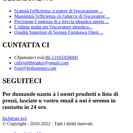
Scatenà l'efficienza: u putere di l'escavazione ...
Massimizà l'efficienza cù l'attaccu di l'escavatore ...
Precisione è putenza di a freccia idraulica aperta ...
L'ultima guida per l'escavatore idraulicu...
Qualità Superiore di Soosan Furukawa Open ...
CUNTATTA CI
Chjamateci avà:
86-13165458000
cnbrightbreaker@gmail.com
lynn@brthammer.com
SEGUITECI
Per dumande nantu à i nostri prudutti o lista di
prezzi, lasciate u vostru email à noi è seremu in
cuntattu in 24 ore.
Inchiesta avà
© Copyright - 2010-2022 : Tutti i diritti riservati.