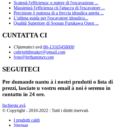
Scatenà l'efficienza: u putere di l'escavazione ...
Massimizà l'efficienza cù l'attaccu di l'escavatore ...
Precisione è putenza di a freccia idraulica aperta ...
L'ultima guida per l'escavatore idraulicu...
Qualità Superiore di Soosan Furukawa Open ...
CUNTATTA CI
Chjamateci avà:
86-13165458000
cnbrightbreaker@gmail.com
lynn@brthammer.com
SEGUITECI
Per dumande nantu à i nostri prudutti o lista di
prezzi, lasciate u vostru email à noi è seremu in
cuntattu in 24 ore.
Inchiesta avà
© Copyright - 2010-2022 : Tutti i diritti riservati.
I prudutti caldi
Sitemap