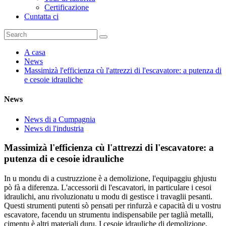
Certificazione
Cuntatta ci
A casa
News
Massimizà l'efficienza cù l'attrezzi di l'escavatore: a putenza di
e cesoie idrauliche
News
News di a Cumpagnia
News di l'industria
Massimizà l'efficienza cù l'attrezzi di l'escavatore: a
putenza di e cesoie idrauliche
In u mondu di a custruzzione è a demolizione, l'equipaggiu ghjustu
pò fà a diferenza. L'accessorii di l'escavatori, in particulare i cesoi
idraulichi, anu rivoluzionatu u modu di gestisce i travaglii pesanti.
Questi strumenti putenti sò pensati per rinfurzà e capacità di u vostru
escavatore, facendu un strumentu indispensabile per taglià metalli,
cimentu è altri materiali duru. I cesoie idrauliche di demolizione,