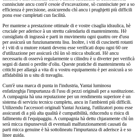
cunnisciute ancu com'è cesoie d'excavazione, sò cunnisciute per a so
efficienza è precisione, assicurendu chì ancu i prughjetti più difficili
ponu esse cumpletati cun facilità.
Per mantene a prestazione ottimale di e vostre cisaglia idraulica, hè
cruciale per aderisce à un strettu calendariu di mantenimentu. Hè
cunsigliatu di ingrassà e parti in muvimentu ogni quattru ore d'usu
per assicurà un funziunamentu lisu. Inoltre, i viti di cuscinetti rotanti
è i viti di u mutore rotanti devenu esse verificati dopu ogni 60 ore
d'utilizazione per assicurà chì ùn sò micca sbulicati. Hè ancu
necessariu di osservà regularmente u cilindru è u diverter per verificà
segni di danni o perdite d'oliu. Queste pratiche di mantenimentu sò
critichi per allargà a vita di u vostru equipamentu è per assicurà a so
affidabilità in u situ di travagliu.
Cum'è una marca di punta in l'industria, Yantai luminosu
enfatizeghja l'impurtanza di l'usu di pezzi originali per a sustituzione.
A cumpagnia hà una reputazione per un rendimentu superiore è un
sistema di serviziu tecnicu cumpletu, ancu in l'ambienti più difficili.
Utilizendu l'accessori originali Yantai Juxiang, l'utilizatori ponu esse
assicurati di a più alta qualità è cumpatibilità, riducendu u risicu di
fallimentu di l'equipaggiu. A cumpagnia hà dettu chjaramente chì ùn
serà micca rispunsevuli di eventuali malfunzionamenti causati da
parti micca genuine è hà sottolineatu l'impurtanza di aderisce à e so
linee guida.