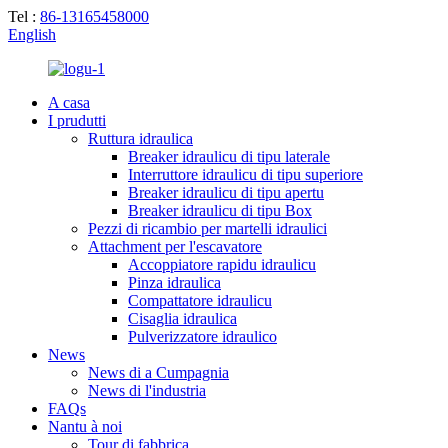
Tel :
86-13165458000
English
A casa
I prudutti
Ruttura idraulica
Breaker idraulicu di tipu laterale
Interruttore idraulicu di tipu superiore
Breaker idraulicu di tipu apertu
Breaker idraulicu di tipu Box
Pezzi di ricambio per martelli idraulici
Attachment per l'escavatore
Accoppiatore rapidu idraulicu
Pinza idraulica
Compattatore idraulicu
Cisaglia idraulica
Pulverizzatore idraulico
News
News di a Cumpagnia
News di l'industria
FAQs
Nantu à noi
Tour di fabbrica